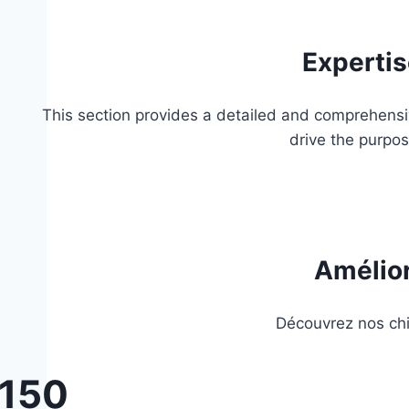
Expertis
This section provides a detailed and comprehensive
drive the purpo
Amélior
Découvrez nos chif
150